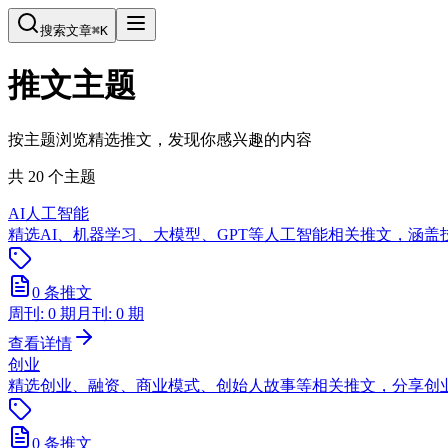
搜索文章
⌘
K
推文主题
按主题浏览精选推文，发现你感兴趣的内容
共
20
个主题
AI人工智能
精选AI、机器学习、大模型、GPT等人工智能相关推文，涵
0
条推文
周刊:
0
期
月刊:
0
期
查看详情
创业
精选创业、融资、商业模式、创始人故事等相关推文，分享创
0
条推文