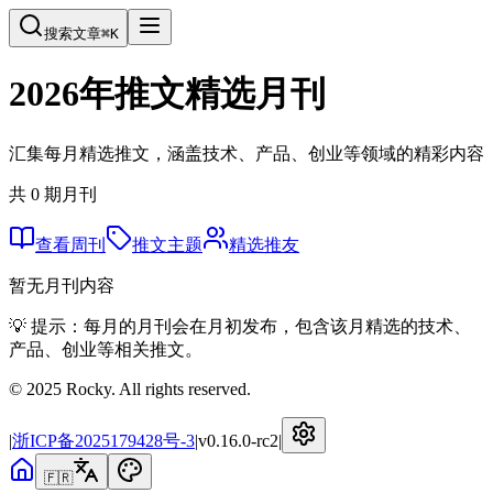
搜索文章
⌘
K
2026
年推文精选月刊
汇集每月精选推文，涵盖技术、产品、创业等领域的精彩内容
共
0
期月刊
查看周刊
推文主题
精选推友
暂无月刊内容
💡 提示：每月的月刊会在月初发布，包含该月精选的技术、
产品、创业等相关推文。
© 2025 Rocky. All rights reserved.
|
浙ICP备2025179428号-3
|
v
0.16.0-rc2
|
🇫🇷