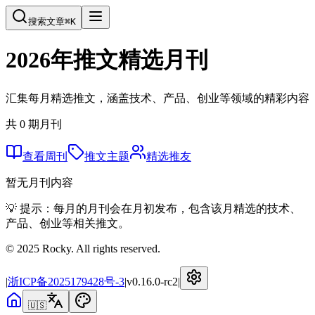
搜索文章
⌘
K
2026
年推文精选月刊
汇集每月精选推文，涵盖技术、产品、创业等领域的精彩内容
共
0
期月刊
查看周刊
推文主题
精选推友
暂无月刊内容
💡 提示：每月的月刊会在月初发布，包含该月精选的技术、
产品、创业等相关推文。
© 2025 Rocky. All rights reserved.
|
浙ICP备2025179428号-3
|
v
0.16.0-rc2
|
🇺🇸